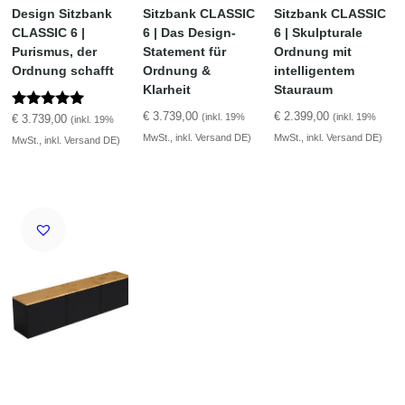
Design Sitzbank
Sitzbank CLASSIC
Sitzbank CLASSIC
CLASSIC 6 |
6 | Das Design-
6 | Skulpturale
Purismus, der
Statement für
Ordnung mit
Ordnung schafft
Ordnung &
intelligentem
Klarheit
Stauraum
€
3.739,00
€
2.399,00
(inkl. 19%
(inkl. 19%
Bewertet mit
€
3.739,00
(inkl. 19%
5.00
MwSt., inkl. Versand DE)
MwSt., inkl. Versand DE)
MwSt., inkl. Versand DE)
von 5