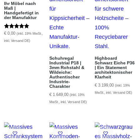
Ihr Möbel nach
Maß |
Handgefertigt in
der Manufaktur
Bewertet mit
€
0,00
(inkl. 19% MwSt.,
5.00
inkl. Versand DE)
von 5
Schuhregal
Highboard
Industrial P18 |
Schwarz Eiche P36
3mm Rohstahl &
| Ein Statement
Wildeiche:
architektonischer
Authentischer
Klarheit
Industrie-
€
3.199,00
(inkl. 19%
Charakter
MwSt., inkl. Versand DE)
€
1.649,00
(inkl. 19%
MwSt., inkl. Versand DE)