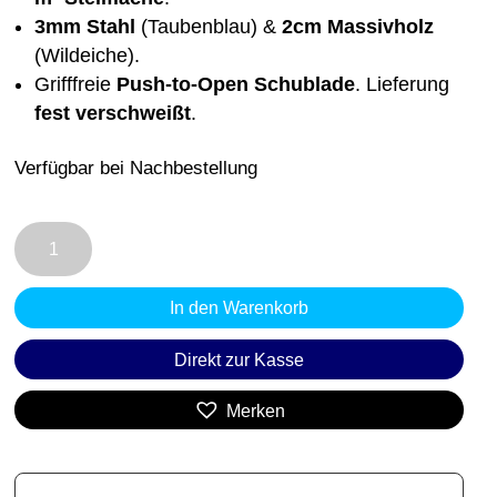
Kundenbewe
3mm Stahl
(Taubenblau) &
2cm Massivholz
rtung
(Wildeiche).
Grifffreie
Push-to-Open Schublade
. Lieferung
fest verschweißt
.
Verfügbar bei Nachbestellung
Nachttisch
FLY
HIGH
In den Warenkorb
3
|
Direkt zur Kasse
Taubenblau
(RAL
Merken
5014)
&