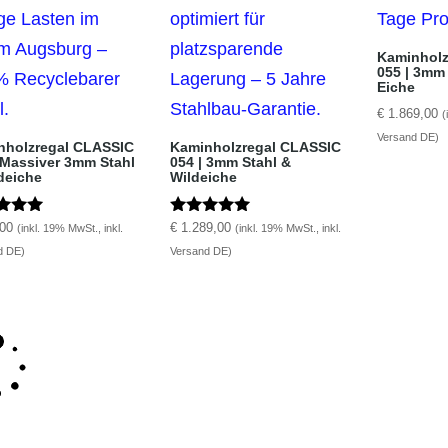
Kaminholz
055 | 3mm
Eiche
€
1.869,00
(
Versand DE)
nholzregal CLASSIC
Kaminholzregal CLASSIC
 Massiver 3mm Stahl
054 | 3mm Stahl &
deiche
Wildeiche
tet mit
Bewertet mit
00
€
1.289,00
(inkl. 19% MwSt., inkl.
(inkl. 19% MwSt., inkl.
5.00
d DE)
Versand DE)
5
von 5