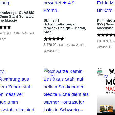
nholzregal CLASSIC
 3mm Stahl Schwarz
che Massiv
Stahlzart
Kaminholz
Schallplattenregal:
055 | 3mm
Modern Design – Metall,
Massivhol
Stahl
tet mit
9,00
(inkl. 19% MwSt., inkl.
d DE)
5
Bewertet m
€
1.109,00
(
Bewertet mit
5.00
€
479,00
(inkl. 19% MwSt., inkl.
Versand DE)
5.00
von 5
Versand DE)
von 5