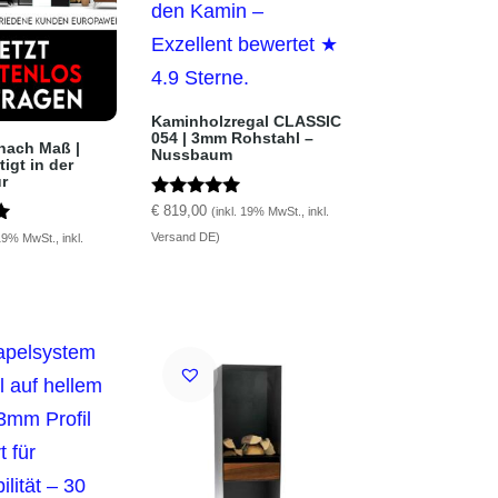
Kaminholzregal CLASSIC
054 | 3mm Rohstahl –
 nach Maß |
Nussbaum
igt in der
r
Bewertet mit
€
819,00
(inkl. 19% MwSt., inkl.
5.00
it
Versand DE)
 19% MwSt., inkl.
von 5