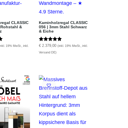
regal CLASSIC
Kaminholzregal CLASSIC
 Rohstahl &
056 | 3mm Stahl Schwarz
z
& Eiche
it
Bewertet mit
€
2.379,00
inkl. 19% MwSt., inkl.
(inkl. 19% MwSt., inkl.
5.00
Versand DE)
von 5