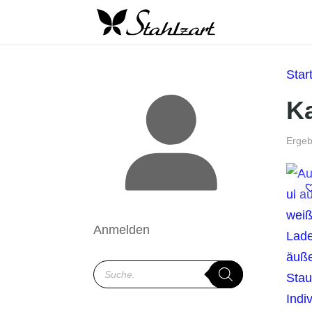
Star
K
Ergeb
Anmelden
Products
search