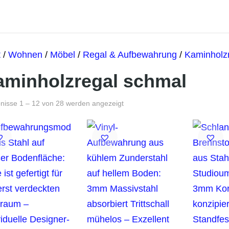
t
/
Wohnen
/
Möbel
/
Regal & Aufbewahrung
/
Kaminholz
aminholzregal schmal
Nach
nisse 1 – 12 von 28 werden angezeigt
Beliebtheit
sortiert