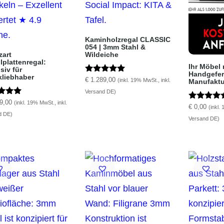
Kaminholzregal CLASSIC
054 | 3mm Stahl &
zart
Wildeiche
lplattenregal:
Ihr Möbel
siv für
Handgefert
kliebhaber
Bewertet mit
€
1.289,00
(inkl. 19% MwSt., inkl.
Manufaktu
5.00
Versand DE)
von 5
tet mit
9,00
(inkl. 19% MwSt., inkl.
Bewertet m
€
0,00
(inkl.
5.00
d DE)
5
Versand DE)
von 5