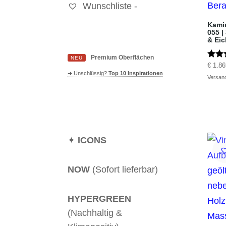
Wunschliste -
Kami
055 |
& Ei
Premium Oberflächen
NEU
Bewer
€
1.86
5.00
➜ Unschlüssig?
Top 10 Inspirationen
Versan
von 
✦
ICONS
NOW
(Sofort lieferbar)
HYPERGREEN
(Nachhaltig &