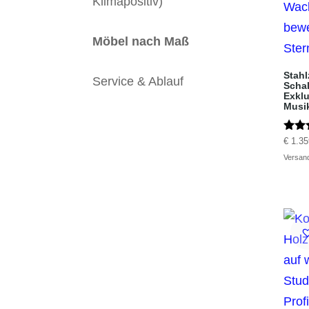
Klimapositiv)
Möbel nach Maß
Stahl
Service & Ablauf
Schal
Exklu
Musi
Bewer
€
1.35
5.00
Versan
von 