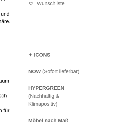
Wunschliste -
 und
häre.
✦
ICONS
NOW
(Sofort lieferbar)
raum
HYPERGREEN
sch
(Nachhaltig &
Klimapositiv)
 für
Möbel nach Maß