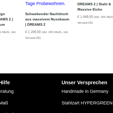
DREAMS 2 | Stahl &
Massive Eiche
ign
Schwebender Nachttisch
€
1.449,00
(inkl. 19% MwSt.
AMS 2 |
aus massivem Nussbaum
Versand DE)
aum
| DREAMS 2
€
1.209,00
% MwSt., inkl.
(inkl. 19% MwSt., inkl.
Versand DE)
Hilfe
Unser Versprechen
eratung
Handmade in Germany
 Maß
Stahlzart HYPERGREEN