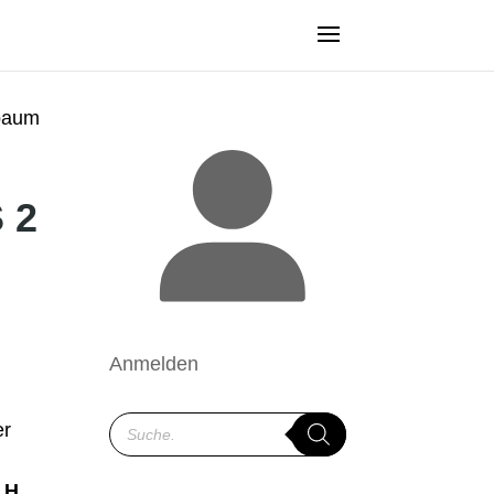
sbaum
 2
Anmelden
Products
er
search
n
H