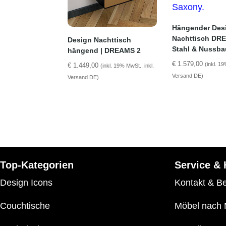
Hängender Des
Nachttisch DRE
Design Nachttisch
Stahl & Nussb
hängend | DREAMS 2
€
1.579,00
(inkl. 19
€
1.449,00
(inkl. 19% MwSt., inkl.
Versand DE)
Versand DE)
Top-Kategorien
Service & 
Design Icons
Kontakt & B
Couchtische
Möbel nach