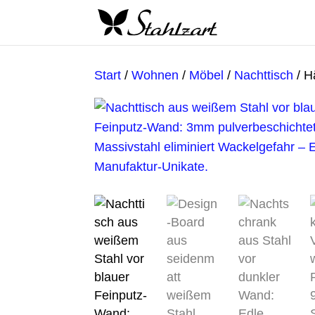
Start
/
Wohnen
/
Möbel
/
Nachttisch
/ H