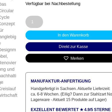
Verfügbar bei Nachbestellung
Hängender
Design
Nachttisch
In den Warenkorb
DREAMS
2
Direkt zur Kasse
|
Stahl
Merken
&
Nussbaum
Menge
MANUFAKTUR-ANFERTIGUNG
Handgefertigt in Sachsen. Aktuelle Lieferzeit:
ca. 6-8 Wochen. (Eilig? Dann zur Stahlzart N
Lagerware - Aktuell 15 Produkte auf Lager)
EXZELLENT BEWERTET ★ 4.9/5 STERNE