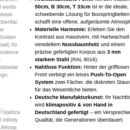
50cm, B 30cm, T 33cm
ist er die ideale,
schwebende Lösung für Boxspringbetten
schafft eine offene, aufgeräumte Atmosp
Materielle Harmonie:
Erleben Sie den
Kontrast aus massivem, mit Hartwachsöl
veredeltem
Nussbaumholz
und einem
präzise gefertigten Korpus aus
3 mm
starkem Stahl
(RAL 9016).
Nahtlose Funktion:
Hinter der grifflosen
Front verbirgt ein leises
Push-To-Open
System
zwei Fächer, die diskreten Stau
für das Wesentliche bieten.
Deutsche Manufakturkunst:
Ihr Nachtti
wird
klimapositiv & von Hand in
Deutschland gefertigt
– ein Versprechen
Qualität, die Generationen überdauert.