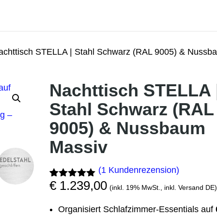
achttisch STELLA | Stahl Schwarz (RAL 9005) & Nussb
Nachttisch STELLA 
Stahl Schwarz (RAL
9005) & Nussbaum
Massiv
(
1
Kundenrezension)
€
1.239,00
Bewertet
1
(inkl. 19% MwSt., inkl. Versand DE)
mit
5.00
von 5,
Organisiert Schlafzimmer-Essentials auf
basierend