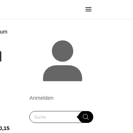
aum
|
Anmelden
Products
search
0,15