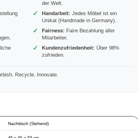
der Welt.
✓
tellung
Handarbeit:
Jedes Möbel ist ein
Unikat (Handmade in Germany).
✓
Fairness:
Faire Bezahlung aller
ngen.
Mitarbeiter.
✓
iche
Kundenzufriedenheit:
Über 98%
zufrieden.
rbish. Recycle. Innovate.
Nachttisch (Stehend)
45 x 45 x 33 cm