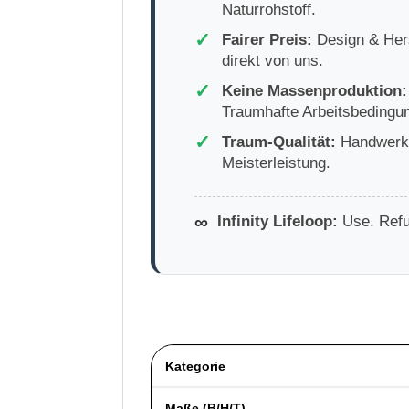
Naturrohstoff.
✓
Fairer Preis:
Design & Hers
direkt von uns.
✓
Keine Massenproduktion:
Traumhafte Arbeitsbedingu
✓
Traum-Qualität:
Handwerkl
Meisterleistung.
∞
Infinity Lifeloop:
Use. Refu
Kategorie
Maße (B/H/T)