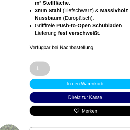
auf
m² Stellfläche
.
Kundenbewe
3mm Stahl
(Tiefschwarz) &
Massivholz
rtung
Nussbaum
(Europäisch).
Grifffreie
Push-to-Open Schubladen
.
Lieferung
fest verschweißt
.
Verfügbar bei Nachbestellung
Nachttisch
STELLA
|
In den Warenkorb
Stahl
Schwarz
Direkt zur Kasse
(RAL
9005)
Merken
&
Nussbaum