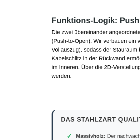
Funktions-Logik: Push
Die zwei übereinander angeordneten
(Push-to-Open). Wir verbauen ein
Vollauszug), sodass der Stauraum b
Kabelschlitz in der Rückwand ermö
im Inneren. Über die 2D-Verstellu
werden.
DAS STAHLZART QUAL
✓
Massivholz:
Der nachwac