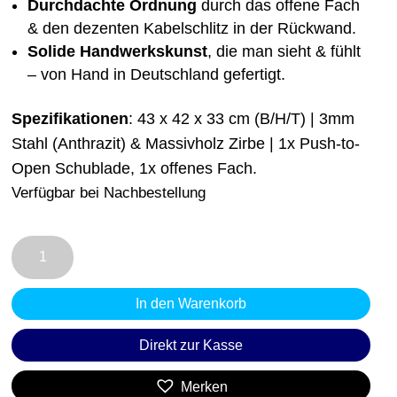
Durchdachte Ordnung
durch das offene Fach
& den dezenten Kabelschlitz in der Rückwand.
Solide Handwerkskunst
, die man sieht & fühlt
– von Hand in Deutschland gefertigt.
Spezifikationen
: 43 x 42 x 33 cm (B/H/T) | 3mm
Stahl (Anthrazit) & Massivholz Zirbe | 1x Push-to-
Open Schublade, 1x offenes Fach.
Verfügbar bei Nachbestellung
Nachttisch
AARI
2
In den Warenkorb
|
Ein
Direkt zur Kasse
Statement
visueller
Merken