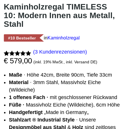
Kaminholzregal TIMELESS
10: Modern Innen aus Metall,
Stahl
in
Kaminholzregal
#10 Bestseller
(
3
Kundenrezensionen)
€
579,00
Bewertet
3
(inkl. 19% MwSt., inkl. Versand DE)
mit
5.00
von 5,
Maße
· Höhe 42cm, Breite 90cm, Tiefe 33cm
basierend
auf
Material
· 3mm Stahl, Massivholz Eiche
Kundenbewe
(Wildeiche)
rtungen
1 offenes Fach ·
mit geschlossener Rückwand
Füße ·
Massivholz Eiche (Wildeiche), 6cm Höhe
Handgefertigt
„Made in Germany„
Stahlzart ®
Industrial Style
· Unsere
Designmöbel aus Stahl
&
Holz
sind zeitloses