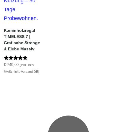
Kaminholzregal
TIMELESS 7 |
Grafische Strenge
& Eiche Massiv
Bewertet mit
€
749,00
(inkl. 19%
5.00
MwSt., inkl. Versand DE)
von 5