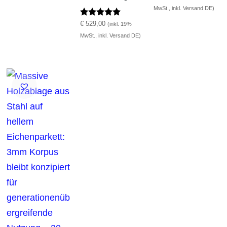
MwSt., inkl. Versand DE)
Bewertet mit
€
529,00
(inkl. 19%
5.00
MwSt., inkl. Versand DE)
von 5