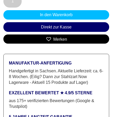
MAGIC
2
In den Warenkorb
|
3mm
Direkt zur Kasse
Stahl
Korallenrot
Merken
&
Kernbuche
Menge
MANUFAKTUR-ANFERTIGUNG
Handgefertigt in Sachsen. Aktuelle Lieferzeit: ca. 6-
8 Wochen. (Eilig? Dann zur Stahlzart Now
Lagerware - Aktuell 15 Produkte auf Lager)
EXZELLENT BEWERTET ★ 4.9/5 STERNE
aus 175+ verifizierten Bewertungen (Google &
Trustpilot)
5 JAHRE LANGZEIT-GARANTIE