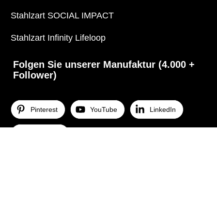
Stahlzart SOCIAL IMPACT
Stahlzart Infinity Lifeloop
Folgen Sie unserer Manufaktur (4.000 +
Follower)
Pinterest
YouTube
LinkedIn
Instagram
© 2026 Stahlzart |
Impressum
|
Datenschutz
|
AGB
|
Versand & Zahlung
|
Widerrufsrecht
|
Cookie-Einstellungen
|
Sitemap